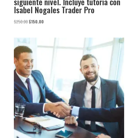
siguiente nivel. Incluye tutoria con
Isabel Nogales Trader Pro
El
El
$
250.00
$
150.00
precio
precio
original
actual
era:
es:
$250.00.
$150.00.