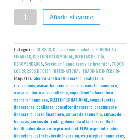
Curso
Añadir al carrito
de
Planificación
Financiera
Europea
(EFPA)
Categorías:
CURSOS
,
Cursos Recomendados
,
ECONOMIA Y
cantidad
FINANZAS
,
GESTION PATRIMONIAL
,
OFERTAS DEL DÍA
,
RECOMENDADOS
,
Servicios Financieros y de Inversión
,
TODOS
LOS CURSOS DE CEEFI INTERNATIONAL
,
TRADING E INVERSION
Etiquetas:
ahorro
,
análisis financiero
,
analista de
inversiones
,
asesor financiero
,
asesoramiento financiero
,
asesoramiento personalizado
,
capacitación financiera
,
carrera financiera
,
CEEFI INTERNATIONAL
,
competencias
financieras
,
confianza
,
consultor financiero
,
crecimiento
financiero
,
curso financiero
,
cursos de economia
,
cursos de
finanzas
,
cursos de trading
,
demanda alta
,
desarrollo de
habilidades
,
desarrollo profesional
,
EFPA
,
especialización
financiera
,
estrategias de inversión
,
estrategias financieras
,