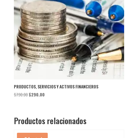
PRODUCTOS, SERVICIOS Y ACTIVOS FINANCIEROS
El
El
$
790.00
$
290.00
precio
precio
original
actual
era:
es:
Productos relacionados
$790.00.
$290.00.