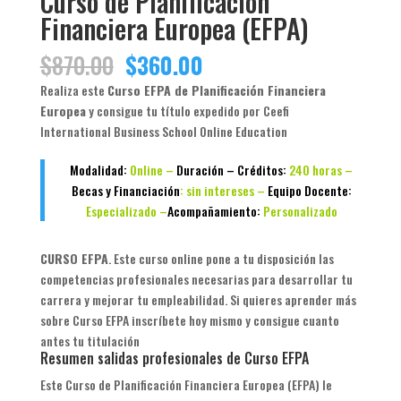
Curso de Planificación
Financiera Europea (EFPA)
El
El
$
870.00
$
360.00
precio
precio
Realiza este
Curso EFPA de Planificación Financiera
original
actual
Europea
y consigue tu título expedido por Ceefi
era:
es:
International Business School Online Education
$870.00.
$360.00.
Modalidad:
Online –
Duración – Créditos:
240 horas –
Becas y Financiación
: sin intereses –
Equipo Docente:
Especializado –
Acompañamiento:
Personalizado
CURSO EFPA
. Este curso online pone a tu disposición las
competencias profesionales necesarias para desarrollar tu
carrera y mejorar tu empleabilidad. Si quieres aprender más
sobre Curso EFPA inscríbete hoy mismo y consigue cuanto
antes tu titulación
Resumen salidas profesionales de Curso EFPA
Este Curso de Planificación Financiera Europea (EFPA) le