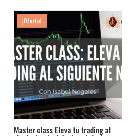
precio
precio
original
actual
era:
es:
¡Oferta!
$495.00.
$247.00.
Master class Eleva tu trading al