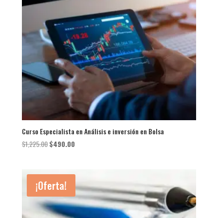
Curso Especialista en Análisis e inversión en Bolsa
El
El
$
1,225.00
$
490.00
precio
precio
original
actual
era:
es:
¡Oferta!
$1,225.00.
$490.00.