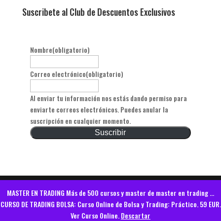
Suscribete al Club de Descuentos Exclusivos
Nombre
(obligatorio)
Correo electrónico
(obligatorio)
Al enviar tu información nos estás dando permiso para
enviarte correos electrónicos. Puedes anular la
suscripción en cualquier momento.
Suscribir
MASTER EN TRADING Más de 500 cursos y master de master en trading ...
CURSO DE TRADING BOLSA: Curso Online de Bolsa y Trading: Práctico. 59 EUR.
Diseñado por Sistemapress - GlobalOnlineWeb.com
Ver Curso Online.
Descartar