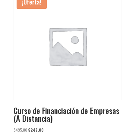
¡Oferta!
Curso de Financiación de Empresas
(A Distancia)
El
El
$
495.00
$
247.00