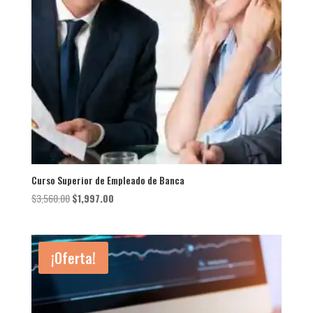
Curso Superior de Empleado de Banca
El
El
$
3,560.00
$
1,997.00
precio
precio
original
actual
era:
es:
¡Oferta!
$3,560.00.
$1,997.00.