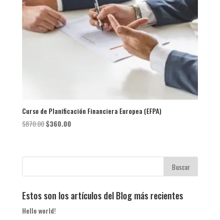
Curso de Planificación Financiera Europea (EFPA)
El
El
$
870.00
$
360.00
precio
precio
original
actual
era:
es:
$870.00.
$360.00.
Estos son los artículos del Blog más recientes
Hello world!