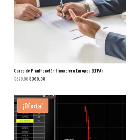
Curso de Planificación Financiera Europea (EFPA)
El
El
$
870.00
$
360.00
precio
precio
original
actual
era:
es:
¡Oferta!
$870.00.
$360.00.