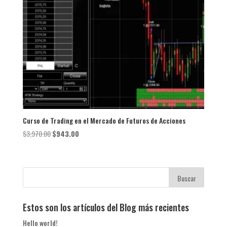
Curso de Trading en el Mercado de Futuros de Acciones
El
El
$
3,970.00
$
943.00
precio
precio
original
actual
era:
es:
$3,970.00.
$943.00.
Estos son los artículos del Blog más recientes
Hello world!