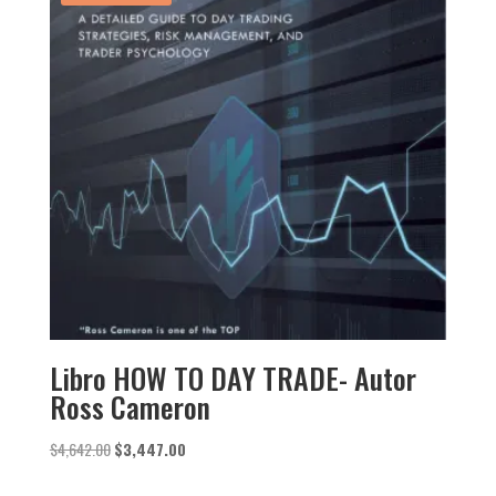
Libro HOW TO DAY TRADE- Autor
Ross Cameron
El
El
$
4,642.00
$
3,447.00
precio
precio