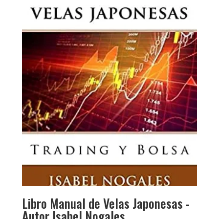
original
actual
era:
es:
$4,642.00.
$3,447.00.
Libro Manual de Velas Japonesas -
Autor Isabel Nogales