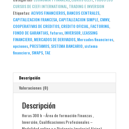
CURSOS DE CEEFI INTERNATIONAL
,
TRADING E INVERSION
Etiquetas:
ACIVOS FINANCIEROS
,
BANCOS CENTRALES
,
CAPITALIZACION FRANCESA
,
CAPITALIZACION SIMPLE
,
CMNV
,
COOPERATIVAS DE CREDITOS
,
CREDITO OFICIAL
,
FACTORING
,
FONDO DE GARANTIAS
,
futuros
,
INVERSOR
,
LEASSING
FINANCIERO
,
MERCADOS DE DERIVADOS
,
Mercados financieros
,
opciones
,
PRESTAMOS
,
SISTEMA BANCARIO
,
sistema
financiero
,
SWAPS
,
TAE
Descripción
Valoraciones (0)
Descripción
Horas
300 h –
Área de formación Finanzas ,
Inversión,
Cualificaciones Profesionales –
Modalidad online y a Distancia (m
aterial físico)