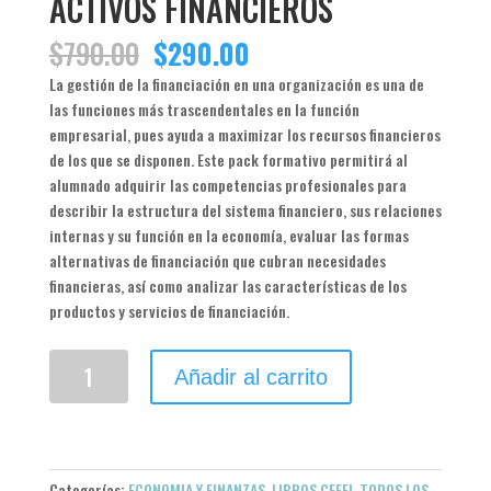
ACTIVOS FINANCIEROS
El
El
$
790.00
$
290.00
precio
precio
La gestión de la financiación en una organización es una de
original
actual
las funciones más trascendentales en la función
era:
es:
empresarial, pues ayuda a maximizar los recursos financieros
$790.00.
$290.00.
de los que se disponen. Este pack formativo permitirá al
alumnado adquirir las competencias profesionales para
describir la estructura del sistema financiero, sus relaciones
internas y su función en la economía, evaluar las formas
alternativas de financiación que cubran necesidades
financieras, así como analizar las características de los
productos y servicios de financiación.
PRODUCTOS,
Añadir al carrito
SERVICIOS
Y
ACTIVOS
FINANCIEROS
cantidad
Categorías:
ECONOMIA Y FINANZAS
,
LIBROS CEEFI
,
TODOS LOS