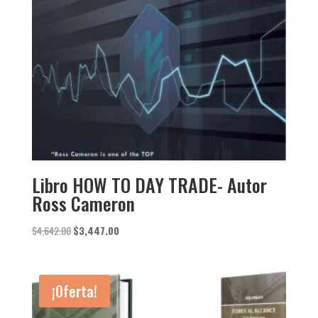
Libro HOW TO DAY TRADE- Autor
Ross Cameron
El
El
$
4,642.00
$
3,447.00
precio
precio
original
actual
era:
es:
¡Oferta!
$4,642.00.
$3,447.00.