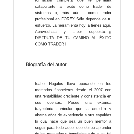
formación completa que te permitirá
catapultarte al éxito como trader de
sistemas o, más aún : como trader
profesional en FOREX Sólo depende de tu
esfuerzo. La herramienta hoy la tienes aquí.
Aprovéchala y …por supuesto…¡¡
DISFRUTA DE TU CAMINO AL ÉXITO
COMO TRADER !!
Biografía del autor
Isabel Nogales lleva operando en los
mercados financieros desde el 2007 con
una rentabilidad creciente y consistencia en
sus cuentas. Posee una extensa
trayectoria curricular que la acredita y
abarca años de experiencia a sus espaldas
lo cual hace que sea un buen mentor a
seguir para todo aquel que desee aprender
de los mercados y beneficiarse de ellos, tal