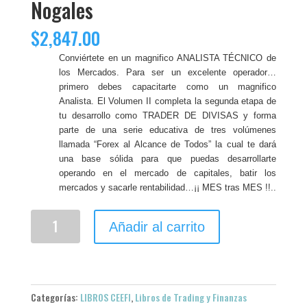
Nogales
$
2,847.00
Conviértete en un magnifico ANALISTA TÉCNICO de
los Mercados. Para ser un excelente operador…
primero debes capacitarte como un magnifico
Analista. El Volumen II completa la segunda etapa de
tu desarrollo como TRADER DE DIVISAS y forma
parte de una serie educativa de tres volúmenes
llamada “Forex al Alcance de Todos” la cual te dará
una base sólida para que puedas desarrollarte
operando en el mercado de capitales, batir los
mercados y sacarle rentabilidad…¡¡ MES tras MES !!..
Libro
Añadir al carrito
Forex
al
Alcance
de
Todos
Categorías:
LIBROS CEEFI
,
Libros de Trading y Finanzas