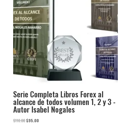
Serie Completa Libros Forex al
alcance de todos volumen 1, 2 y 3 -
Autor Isabel Nogales
El
El
$
110.00
$
95.00
precio
precio