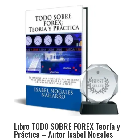
original
actual
era:
es:
$110.00.
$95.00.
Libro TODO SOBRE FOREX Teoría y
Práctica – Autor Isabel Nogales