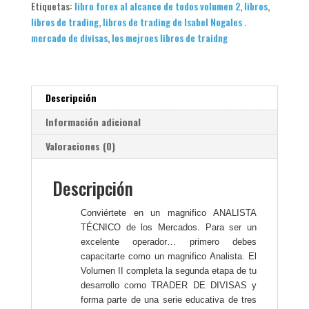
Volumen
Etiquetas:
libro forex al alcance de todos volumen 2
,
libros
,
2
libros de trading
,
libros de trading de Isabel Nogales .
-
mercado de divisas
,
los mejroes libros de traidng
Autor
Isabel
Nogales
Descripción
cantidad
Información adicional
Valoraciones (0)
Descripción
Conviértete en un magnifico ANALISTA
TÉCNICO de los Mercados. Para ser un
excelente operador… primero debes
capacitarte como un magnifico Analista. El
Volumen II completa la segunda etapa de tu
desarrollo como TRADER DE DIVISAS y
forma parte de una serie educativa de tres