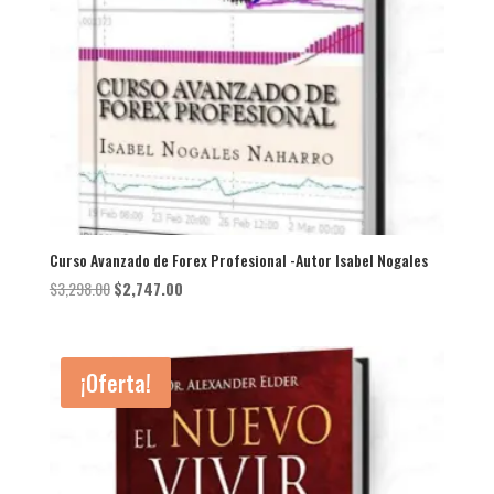
Curso Avanzado de Forex Profesional -Autor Isabel Nogales
El
El
$
3,298.00
$
2,747.00
precio
precio
original
actual
era:
es:
¡Oferta!
$3,298.00.
$2,747.00.