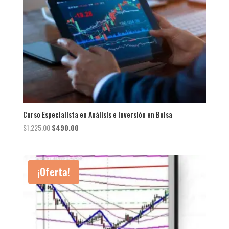
Curso Especialista en Análisis e inversión en Bolsa
El
El
$
1,225.00
$
490.00
precio
precio
original
actual
era:
es:
¡Oferta!
$1,225.00.
$490.00.