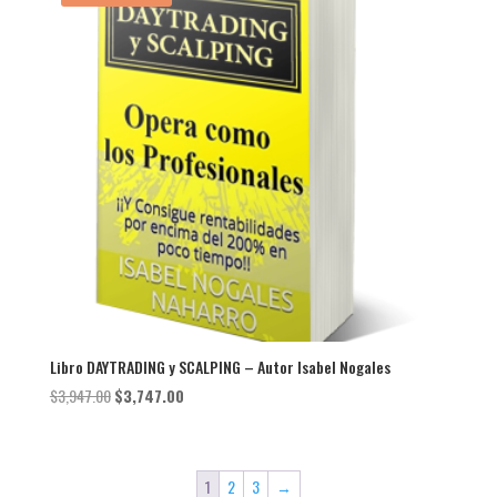
Libro DAYTRADING y SCALPING – Autor Isabel Nogales
El
El
$
3,947.00
$
3,747.00
precio
precio
original
actual
era:
es:
1
2
3
→
$3,947.00.
$3,747.00.