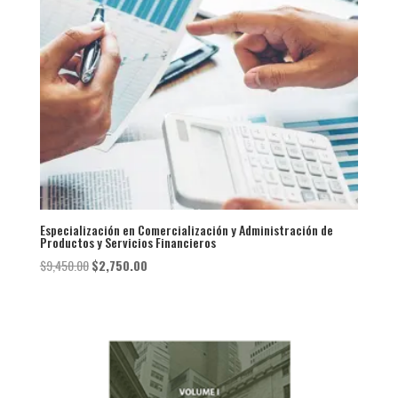
Especialización en Comercialización y Administración de
Productos y Servicios Financieros
El
El
$
9,450.00
$
2,750.00
precio
precio
original
actual
era:
es:
$9,450.00.
$2,750.00.