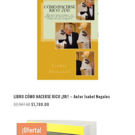
LIBRO CÓMO HACERSE RICO ¡¡YA!! – Autor Isabel Nogales
El
El
$
2,947.00
$
1,780.00
precio
precio
original
actual
era:
es:
¡Oferta!
$2,947.00.
$1,780.00.