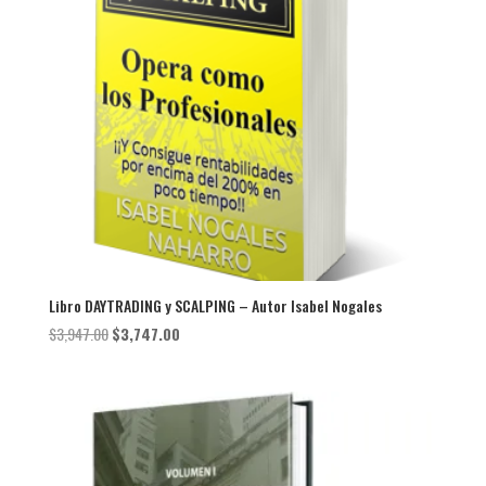
Libro DAYTRADING y SCALPING – Autor Isabel Nogales
El
El
$
3,947.00
$
3,747.00
precio
precio
original
actual
era:
es:
$3,947.00.
$3,747.00.