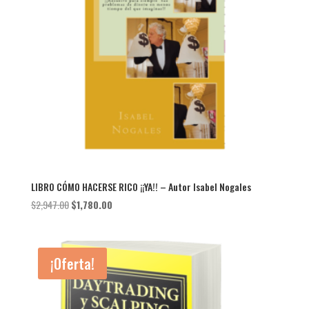
LIBRO CÓMO HACERSE RICO ¡¡YA!! – Autor Isabel Nogales
El
El
$
2,947.00
$
1,780.00
precio
precio
original
actual
era:
es:
¡Oferta!
$2,947.00.
$1,780.00.