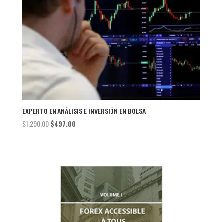
EXPERTO EN ANÁLISIS E INVERSIÓN EN BOLSA
El
El
$
1,290.00
$
497.00
precio
precio
original
actual
era:
es:
$1,290.00.
$497.00.