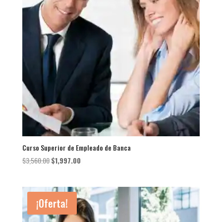
Curso Superior de Empleado de Banca
El
El
$
3,560.00
$
1,997.00
precio
precio
original
actual
era:
es:
¡Oferta!
$3,560.00.
$1,997.00.