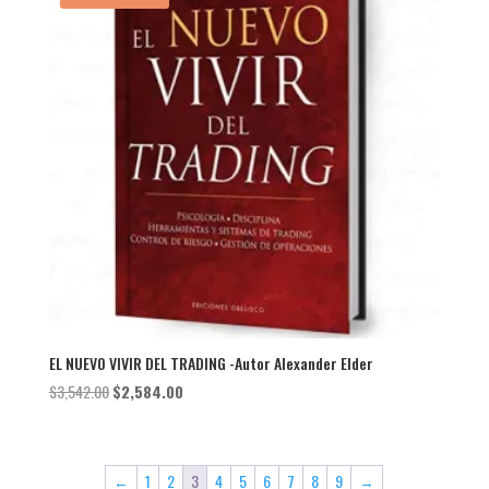
EL NUEVO VIVIR DEL TRADING -Autor Alexander Elder
El
El
$
3,542.00
$
2,584.00
precio
precio
original
actual
era:
es:
←
1
2
3
4
5
6
7
8
9
→