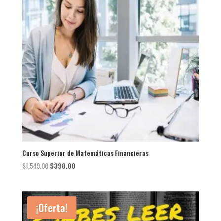
Curso Superior de Matemáticas Financieras
El
El
$
1,549.00
$
390.00
precio
precio
original
actual
era:
es:
¡Oferta!
$1,549.00.
$390.00.