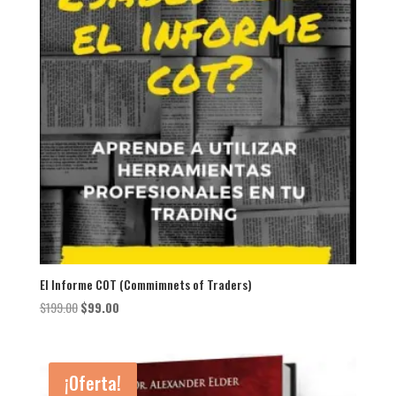
El Informe COT (Commimnets of Traders)
El
El
$
199.00
$
99.00
precio
precio
original
actual
era:
es:
¡Oferta!
$199.00.
$99.00.