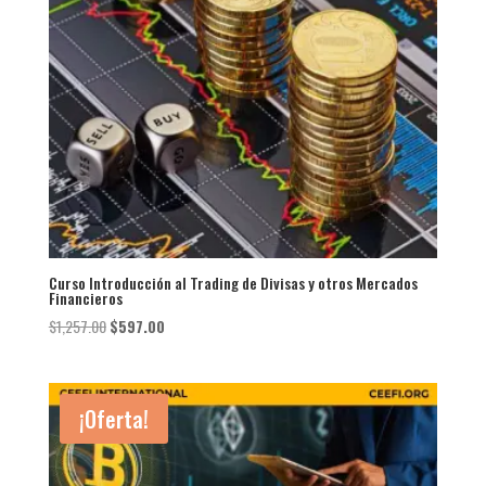
Curso Introducción al Trading de Divisas y otros Mercados
Financieros
El
El
$
1,257.00
$
597.00
precio
precio
original
actual
era:
es:
¡Oferta!
$1,257.00.
$597.00.