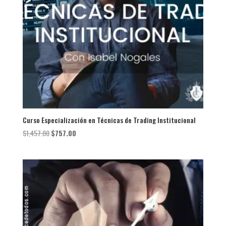
Curso Especialización en Técnicas de Trading Institucional
El
El
$
1,457.00
$
757.00
precio
precio
original
actual
era:
es:
$1,457.00.
$757.00.