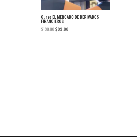
Curso EL MERCADO DE DERIVADOS
FINANCIEROS
El
El
$
190.00
$
99.00
precio
precio
original
actual
era:
es:
$190.00.
$99.00.