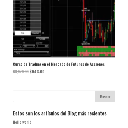
Curso de Trading en el Mercado de Futuros de Acciones
El
El
$
3,970.00
$
943.00
precio
precio
original
actual
era:
es:
$3,970.00.
$943.00.
Estos son los artículos del Blog más recientes
Hello world!