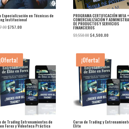
 Especialización en Técnicas de
PROGRAMA CERTIFICACIÓN MFIA +
ng Institucional
COMERCIALIZACIÓN Y ADMINISTR
DE PRODUCTOS Y SERVICIOS
El
El
7.00
$
757.00
FINANCIEROS
precio
precio
El
El
$
9,550.00
$
4,500.00
original
actual
precio
precio
era:
es:
original
actual
$1,457.00.
$757.00.
era:
es:
¡Oferta!
¡Oferta!
$9,550.00.
$4,500.00.
o de Trading Entrenamientos de
Curso de Trading y Entrenamient
 en Forex y Videoteca Práctica
Elite