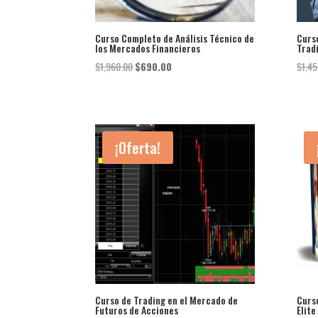
Curso Completo de Análisis Técnico de
Curso
los Mercados Financieros
Tradi
El
El
$
1,960.00
$
690.00
$
1,45
precio
precio
original
actual
era:
es:
$1,960.00.
$690.00.
¡Oferta!
Curso de Trading en el Mercado de
Curs
Futuros de Acciones
Elite