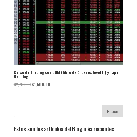
Curso de Trading con DOM (libro de órdenes level ll) y Tape
Reading
El
El
$
2,799.00
$
1,500.00
precio
precio
original
actual
era:
es:
$2,799.00.
$1,500.00.
Estos son los artículos del Blog más recientes