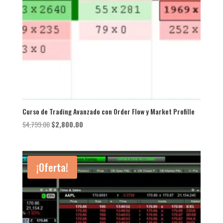
Curso de Trading Avanzado con Order Flow y Market Profille
El
El
$
4,799.00
$
2,800.00
precio
precio
original
actual
era:
es:
¡Oferta!
$4,799.00.
$2,800.00.