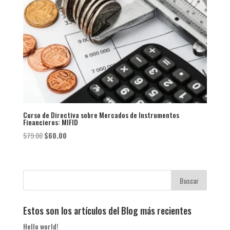
Curso de Directiva sobre Mercados de Instrumentos
Financieros: MIFID
El
El
$
79.00
$
60.00
precio
precio
original
actual
era:
es:
$79.00.
$60.00.
Estos son los artículos del Blog más recientes
Hello world!