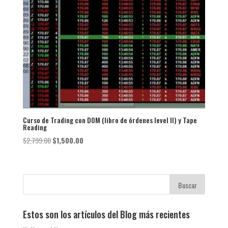
Curso de Trading con DOM (libro de órdenes level ll) y Tape
Reading
El
El
$
2,799.00
$
1,500.00
precio
precio
original
actual
era:
es:
$2,799.00.
$1,500.00.
Estos son los artículos del Blog más recientes