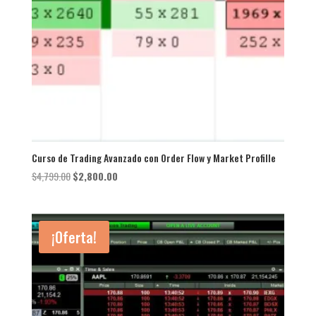
Curso de Trading Avanzado con Order Flow y Market Profille
El
El
$
4,799.00
$
2,800.00
precio
precio
original
actual
era:
es:
¡Oferta!
$4,799.00.
$2,800.00.