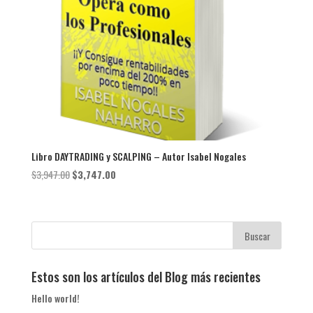
Libro DAYTRADING y SCALPING – Autor Isabel Nogales
El
El
$
3,947.00
$
3,747.00
precio
precio
original
actual
era:
es:
$3,947.00.
$3,747.00.
Estos son los artículos del Blog más recientes
Hello world!