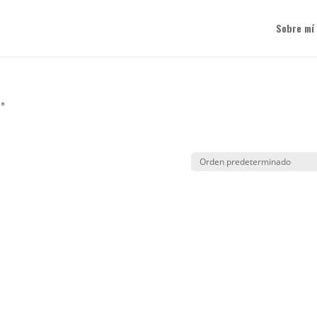
Sobre mí
a”