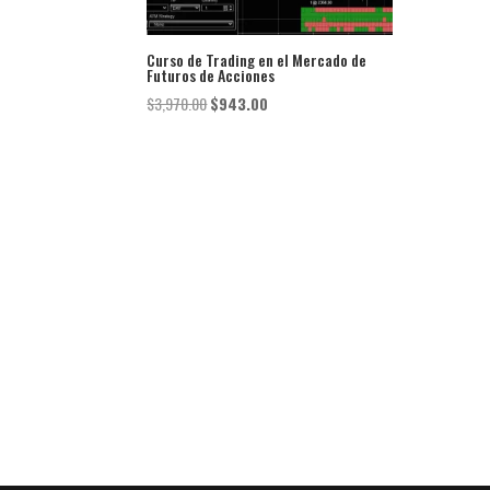
Curso de Trading en el Mercado de
Futuros de Acciones
El
El
$
3,970.00
$
943.00
precio
precio
original
actual
era:
es:
$3,970.00.
$943.00.