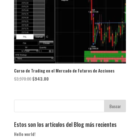
Curso de Trading en el Mercado de Futuros de Acciones
El
El
$
3,970.00
$
943.00
precio
precio
original
actual
era:
es:
$3,970.00.
$943.00.
Estos son los artículos del Blog más recientes
Hello world!