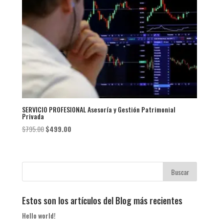
SERVICIO PROFESIONAL Asesoría y Gestión Patrimonial
Privada
El
El
$
795.00
$
499.00
precio
precio
original
actual
era:
es:
$795.00.
$499.00.
Estos son los artículos del Blog más recientes
Hello world!