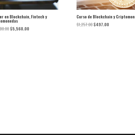
r en Blockchain, Fintech y
Curso de Blockchain y Criptomo
tomonedas
El
El
$
1,257.00
$
497.00
El
El
500.00
$
5,560.00
precio
precio
precio
precio
original
actual
original
actual
era:
es:
era:
es:
$1,257.00.
$497.00.
$12,500.00.
$5,560.00.