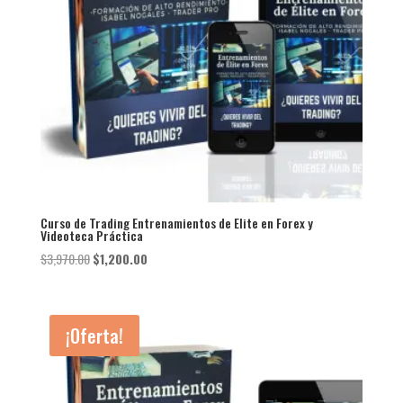
Curso de Trading Entrenamientos de Elite en Forex y
Videoteca Práctica
El
El
$
3,970.00
$
1,200.00
precio
precio
original
actual
era:
es:
¡Oferta!
$3,970.00.
$1,200.00.