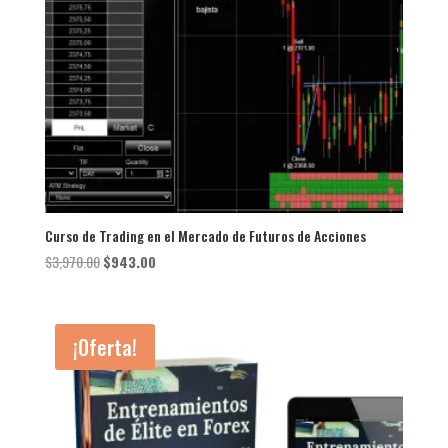
Curso de Trading en el Mercado de Futuros de Acciones
El
El
$
3,970.00
$
943.00
precio
precio
original
actual
era:
es:
¡Oferta!
$3,970.00.
$943.00.