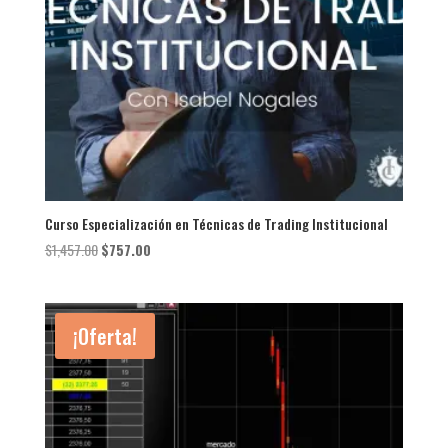
Curso Especialización en Técnicas de Trading Institucional
El
El
$
1,457.00
$
757.00
precio
precio
original
actual
era:
es:
¡Oferta!
$1,457.00.
$757.00.