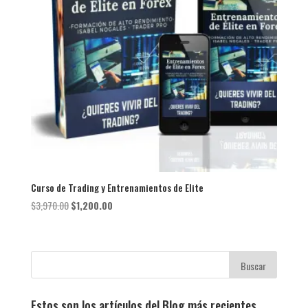
Curso de Trading y Entrenamientos de Elite
El
El
$
3,970.00
$
1,200.00
precio
precio
original
actual
era:
es:
$3,970.00.
$1,200.00.
Estos son los artículos del Blog más recientes